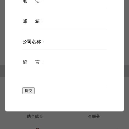
电 话：
发布时间：2022-12-20
邮 箱：
课程简介：DDI亚洲区副总裁、大中华区董事总经理叶
庭君”四步解码“，助力职场女性绽放女性本身的力量
公司名称：
留 言：
链接：
区人大
区政府
区政协
北京技术合同网上登记系统
提交
助企成长
企联荟