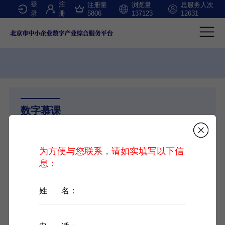
登
注
注册量
浏览量
总服务人次
录
册
5806
137123
12631
数字慕课
数字慕课
为方便与您联系，请如实填写以下信
数字经济
息：
知识产权
科技媖领
姓 名：
四步解码 绽放“她”的力量