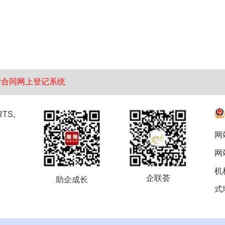
术合同网上登记系统
TS,
网
网
机
企联荟
助企成长
式