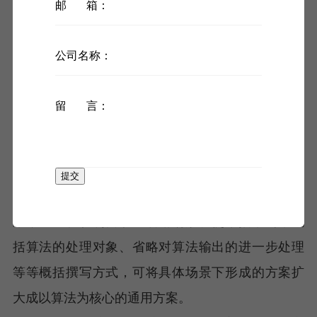
邮 箱：
式。这类申请以场景为创新起点，结合算法结构的
改变或者处理方法的调整，来解决具体场景下存在
公司名称：
的特定问题，其技术方案的文字记载通常呈现出“场
景及相关特征”+“算法特征”的二元结构。一方面，技
留 言：
术方案的形成会受到场景的潜在影响，方案中技术
术语的含义、技术手段的实际作用以及所要解决的
问题均与具体场景存在着不同程度的依赖关系。另
提交
一方面，场景及其相关特征易于从算法中剥离出
来，通过在权利要求中省略场景、使用抽象词来概
括算法的处理对象、省略对算法输出的进一步处理
等等概括撰写方式，可将具体场景下形成的方案扩
大成以算法为核心的通用方案。