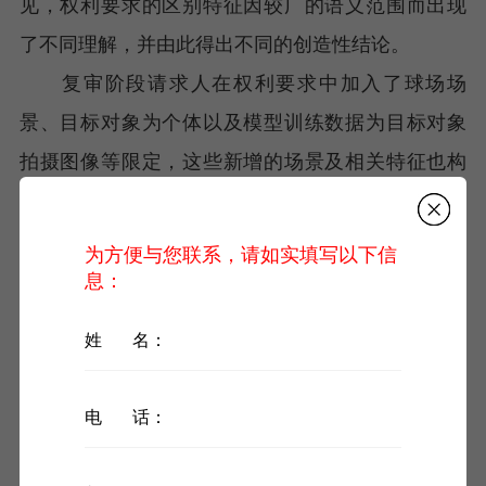
见，权利要求的区别特征因较广的语义范围而出现
了不同理解，并由此得出不同的创造性结论。
复审阶段请求人在权利要求中加入了球场场
景、目标对象为个体以及模型训练数据为目标对象
拍摄图像等限定，这些新增的场景及相关特征也构
成了本申请与对比文件1的区别。合议组认为，基于
区别特征本申请实际解决的技术问题是如何确定同
为方便与您联系，请如实填写以下信
一目标对象在不同拍摄图像中的对应关系；而对比
息：
文件1和2未公开区别特征，亦未给出相结合来解决
姓 名：
上述技术问题相应的启示，由此撤销驳回决定。
【案件分析】
电 话：
本案表面上争议焦点是权利要求的特征理解，
其根源则在于场景创新类申请的内在属性和撰写方