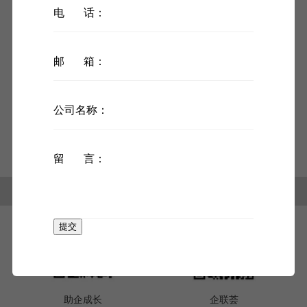
电 话：
发布时间：2022-12-07
邮 箱：
课程简介
课程聚焦科技女性话题，汲取奋进力量，展示科技媖
领人格魄力与“双创”感悟。
公司名称：
留 言：
链接：
区人大
区政府
区政协
北京技术合同网上登记系统
提交
助企成长
企联荟