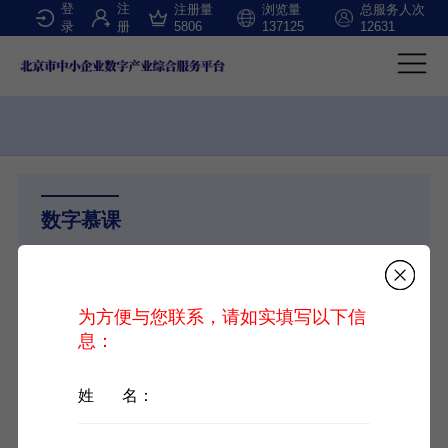
登
注
注册量
浏览量
总服务人次
录
册
5806
137125
12631
数字慕课
数字慕课
数字经济
为方便与您联系，请如实填写以下信
息：
知识产权
科技媖领
姓 名：
科技女性： 又忙又美是一种生活态度